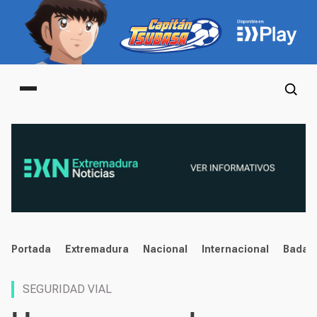
Main menu
noticias
Portada
Extremadura
Nacional
Internacional
Badaj
SEGURIDAD VIAL