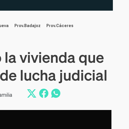
nueva
Prov.Badajoz
Prov.Cáceres
 la vivienda que
de lucha judicial
amilia