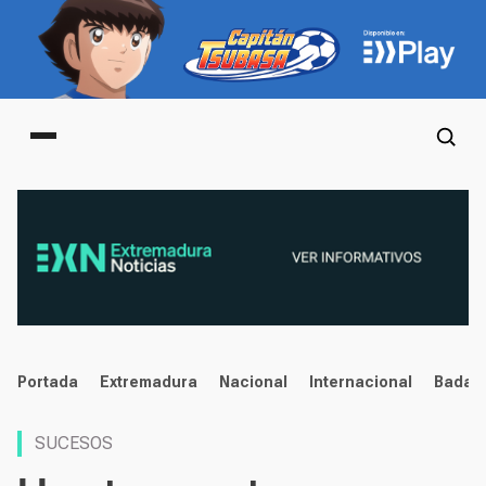
Main menu
noticias
Portada
Extremadura
Nacional
Internacional
Badaj
SUCESOS