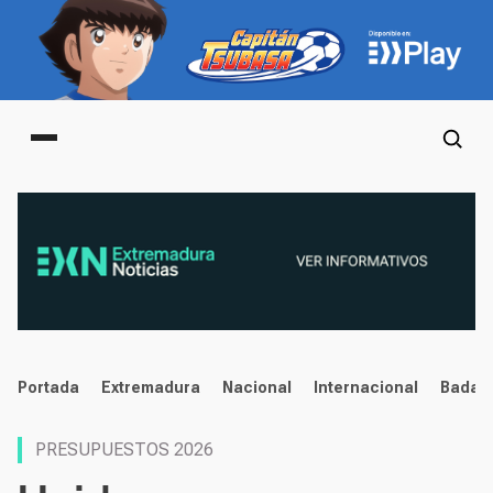
Main menu
noticias
Portada
Extremadura
Nacional
Internacional
Badaj
PRESUPUESTOS 2026