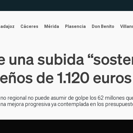
Badajoz
Cáceres
Mérida
Plasencia
Don Benito
Villa
 una subida “sosten
ños de 1.120 euros
no regional no puede asumir de golpe los 62 millones qu
í una mejora progresiva ya contemplada en los presupuest