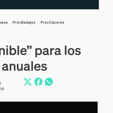
nueva
Prov.Badajoz
Prov.Cáceres
ible” para los
 anuales
e
os