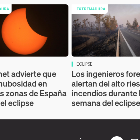
DURA
EXTREMADURA
ECLIPSE
et advierte que
Los ingenieros for
nubosidad en
alertan del alto rie
s zonas de España
incendios durante 
del eclipse
semana del eclipse