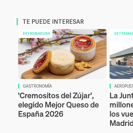
TE PUEDE INTERESAR
EXTREMADURA
EXTREMA
GASTRONOMÍA
AEROPUE
'Cremositos del Zújar',
La Jun
elegido Mejor Queso de
millon
España 2026
los vu
Madrid