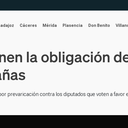
Badajoz
Cáceres
Mérida
Plasencia
Don Benito
Villa
nen la obligación de
añas
r prevaricación contra los diputados que voten a favor e