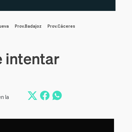
nueva
Prov.Badajoz
Prov.Cáceres
 intentar
n la