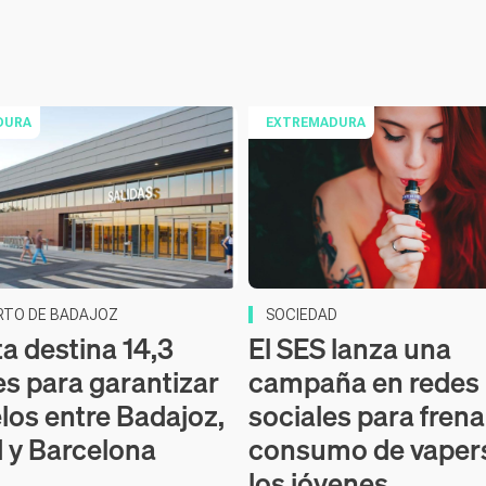
DURA
EXTREMADURA
RTO DE BADAJOZ
SOCIEDAD
ta destina 14,3
El SES lanza una
es para garantizar
campaña en redes
elos entre Badajoz,
sociales para frena
 y Barcelona
consumo de vapers
los jóvenes