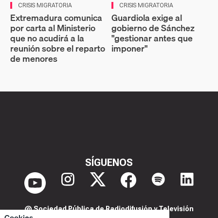
CRISIS MIGRATORIA
CRISIS MIGRATORIA
Extremadura comunica
Guardiola exige al
por carta al Ministerio
gobierno de Sánchez
que no acudirá a la
"gestionar antes que
reunión sobre el reparto
imponer"
de menores
SÍGUENOS
@ Sociedad Pública de Radiodifusión y Televisión
Cookies
Extremeña S.A.U.