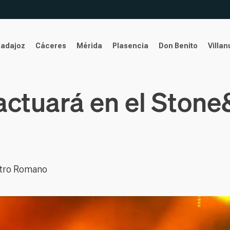
Badajoz
Cáceres
Mérida
Plasencia
Don Benito
Villa
actuará en el Stone
eatro Romano