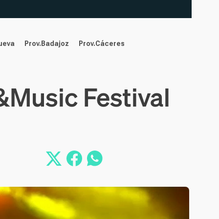
nueva
Prov.Badajoz
Prov.Cáceres
&Music Festival