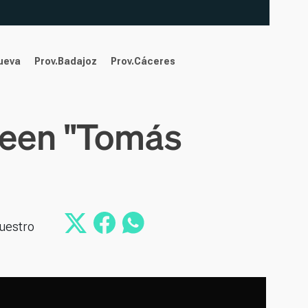
nueva
Prov.Badajoz
Prov.Cáceres
ueen "Tomás
nuestro