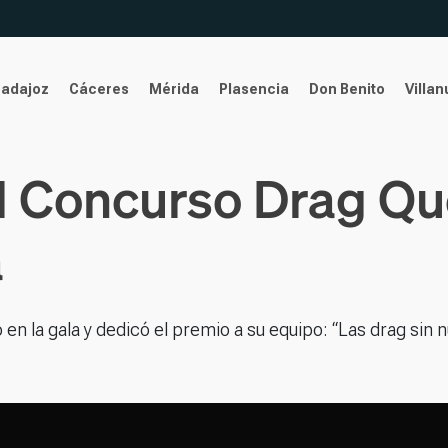
Badajoz
Cáceres
Mérida
Plasencia
Don Benito
Villa
l Concurso Drag Q
a
o en la gala y dedicó el premio a su equipo: “Las drag sin 