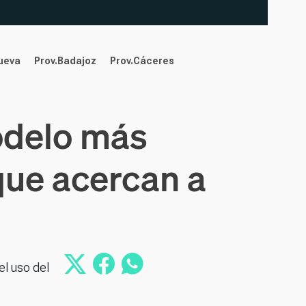
nueva
Prov.Badajoz
Prov.Cáceres
odelo más
que acercan a
l uso del