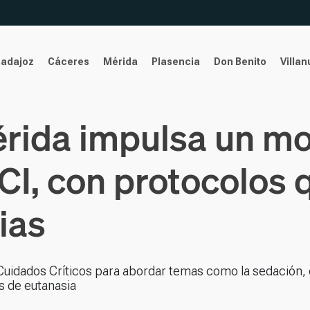
Badajoz
Cáceres
Mérida
Plasencia
Don Benito
Villa
Mérida impulsa un m
CI, con protocolos 
ias
uidados Críticos para abordar temas como la sedación, e
s de eutanasia