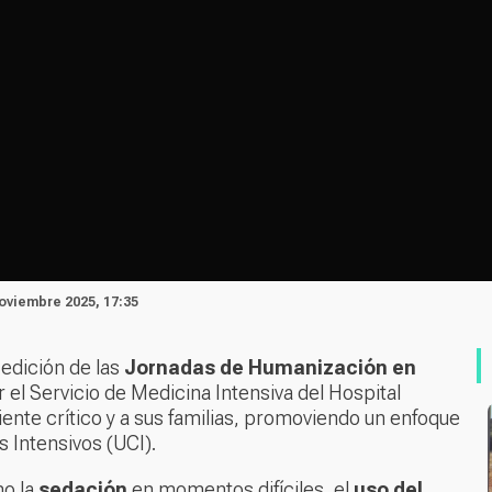
Noviembre 2025, 17:35
 edición de las
Jornadas de Humanización en
 el Servicio de Medicina Intensiva del Hospital
ente crítico y a sus familias, promoviendo un enfoque
 Intensivos (UCI).
mo la
sedación
en momentos difíciles, el
uso del