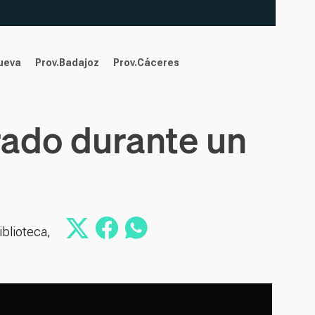
nueva
Prov.Badajoz
Prov.Cáceres
ado durante un
iblioteca,