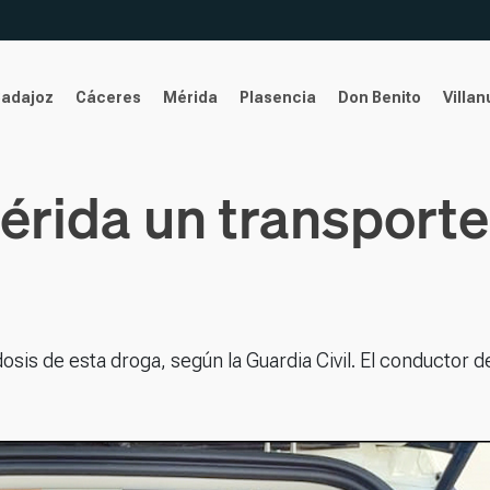
Badajoz
Cáceres
Mérida
Plasencia
Don Benito
Villa
érida un transport
sis de esta droga, según la Guardia Civil. El conductor d