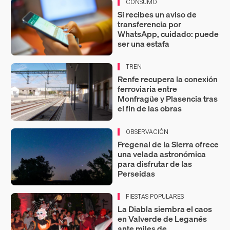
CONSUMO
Si recibes un aviso de
transferencia por
WhatsApp, cuidado: puede
ser una estafa
TREN
Renfe recupera la conexión
ferroviaria entre
Monfragüe y Plasencia tras
el fin de las obras
OBSERVACIÓN
Fregenal de la Sierra ofrece
una velada astronómica
para disfrutar de las
Perseidas
FIESTAS POPULARES
La Diabla siembra el caos
en Valverde de Leganés
ante miles de