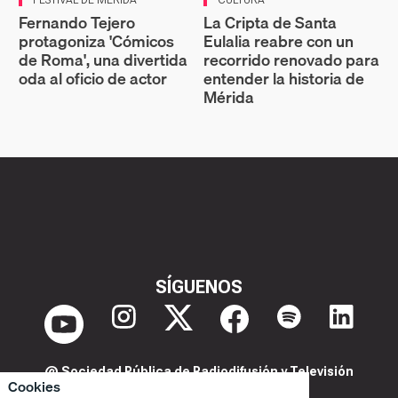
Fernando Tejero
La Cripta de Santa
protagoniza 'Cómicos
Eulalia reabre con un
de Roma', una divertida
recorrido renovado para
oda al oficio de actor
entender la historia de
Mérida
SÍGUENOS
@ Sociedad Pública de Radiodifusión y Televisión
Cookies
Extremeña S.A.U.