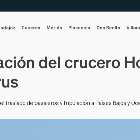
Badajoz
Cáceres
Mérida
Plasencia
Don Benito
Villa
ación del crucero H
rus
el traslado de pasajeros y tripulación a Países Bajos y Oc