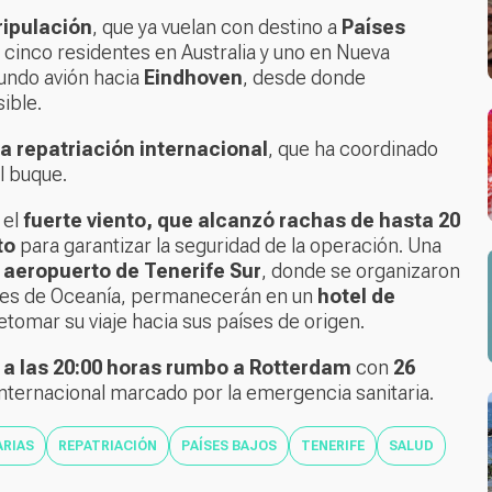
ripulación
, que ya vuelan con destino a
Países
, cinco residentes en Australia y uno en Nueva
undo avión hacia
Eindhoven
, desde donde
ible.
a repatriación internacional
, que ha coordinado
l buque.
 el
fuerte viento, que alcanzó rachas de hasta 20
to
para garantizar la seguridad de la operación. Una
l
aeropuerto de Tenerife Sur
, donde se organizaron
entes de Oceanía, permanecerán en un
hotel de
etomar su viaje hacia sus países de origen.
 a las 20:00 horas rumbo a Rotterdam
con
26
 internacional marcado por la emergencia sanitaria.
RIAS
REPATRIACIÓN
PAÍSES BAJOS
TENERIFE
SALUD