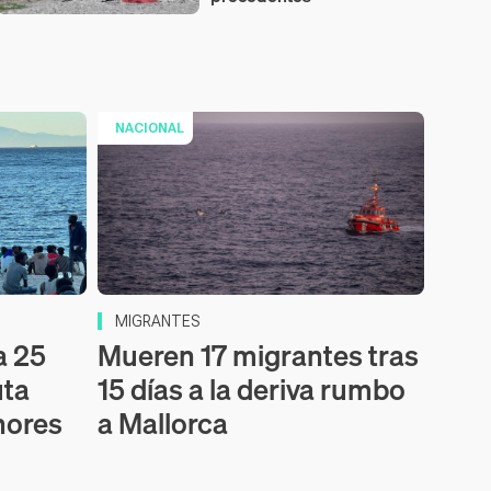
NACIONAL
MIGRANTES
a 25
Mueren 17 migrantes tras
uta
15 días a la deriva rumbo
nores
a Mallorca