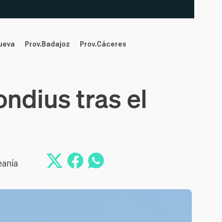
nueva
Prov.Badajoz
Prov.Cáceres
ondius tras el
eanía