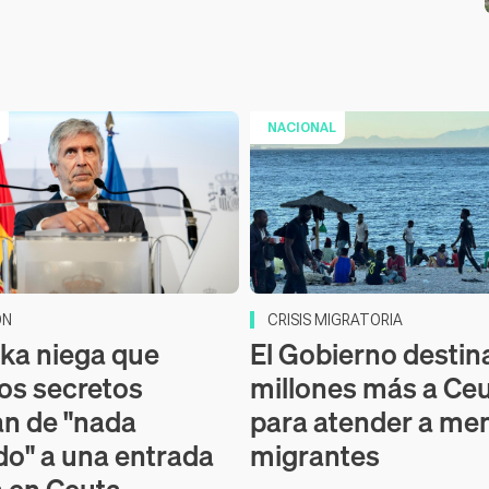
NACIONAL
ÓN
CRISIS MIGRATORIA
ka niega que
El Gobierno destin
ios secretos
millones más a Ce
an de "nada
para atender a me
do" a una entrada
migrantes