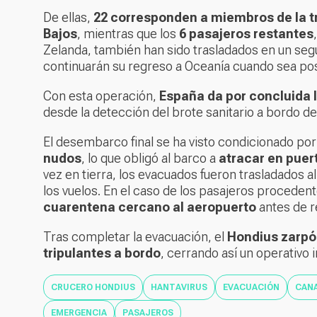
De ellas,
22 corresponden a miembros de la t
Bajos
, mientras que los
6 pasajeros restantes
Zelanda, también han sido trasladados en un seg
continuarán su regreso a Oceanía cuando sea pos
Con esta operación,
España da por concluida l
desde la detección del brote sanitario a bordo de
El desembarco final se ha visto condicionado por
nudos
, lo que obligó al barco a
atracar en puer
vez en tierra, los evacuados fueron trasladados a
los vuelos. En el caso de los pasajeros proced
cuarentena cercano al aeropuerto
antes de r
Tras completar la evacuación, el
Hondius zarpó
tripulantes a bordo
, cerrando así un operativo
CRUCERO HONDIUS
HANTAVIRUS
EVACUACIÓN
CANA
EMERGENCIA
PASAJEROS