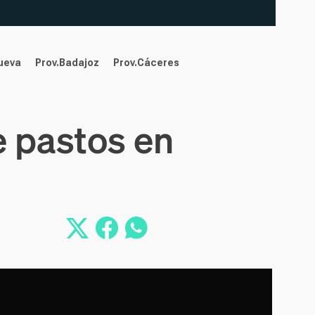
nueva
Prov.Badajoz
Prov.Cáceres
e pastos en