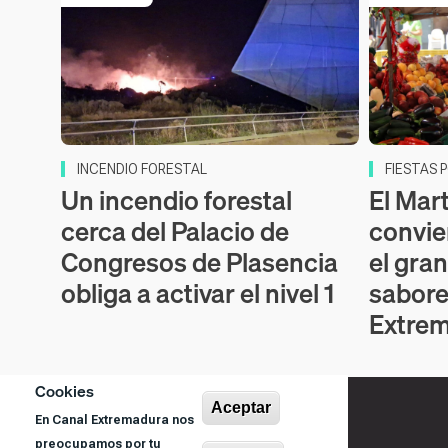
INCENDIO FORESTAL
FIESTAS 
Un incendio forestal
El Mar
cerca del Palacio de
convie
Congresos de Plasencia
el gra
obliga a activar el nivel 1
sabore
Extre
Cookies
Aceptar
En Canal Extremadura nos
preocupamos por tu