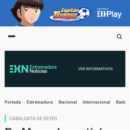
Main menu
noticias
Portada
Extremadura
Nacional
Internacional
Badaj
CABALGATA DE REYES