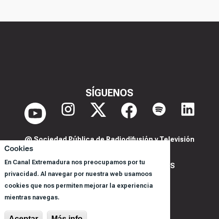
SÍGUENOS
@ Sociedad Pública de Radiodifusión y Televisión
Cookies
Extremeña S.A.U.
En Canal Extremadura nos preocupamos por tu
POLITICA DE PRIVACIDAD Y COOKIES
privacidad. Al navegar por nuestra web usamoos
AVISO LEGAL
cookies que nos permiten mejorar la experiencia
CORPORACIÓN
mientras navegas.
REGISTRO DE PROGRAMAS
Aceptar
Más info