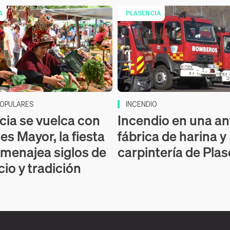
A
PLASENCIA
POPULARES
INCENDIO
cia se vuelca con
Incendio en una an
es Mayor, la fiesta
fábrica de harina y
menajea siglos de
carpintería de Pla
io y tradición