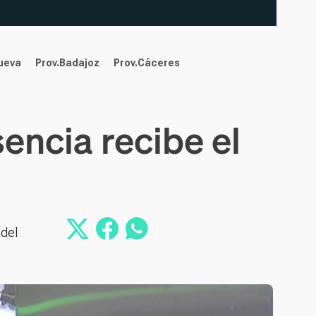
nueva
Prov.Badajoz
Prov.Cáceres
sencia recibe el
 del