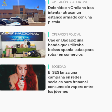
OPERACIÓN GUARDIA CIVIL
Detenido en Orellana tras
intentar atracar un
estanco armado con una
pistola
OPERACIÓN POLICIAL
Cae en Badajoz una
banda que utilizaba
bolsas apantalladas para
robar en comercios
SOCIEDAD
El SES lanza una
campaña en redes
sociales para frenar al
consumo de vapers entre
los jóvenes