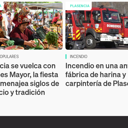
A
PLASENCIA
POPULARES
INCENDIO
cia se vuelca con
Incendio en una an
es Mayor, la fiesta
fábrica de harina y
menajea siglos de
carpintería de Pla
io y tradición