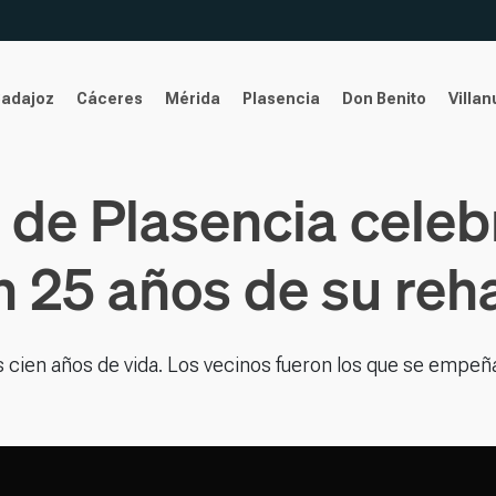
Badajoz
Cáceres
Mérida
Plasencia
Don Benito
Villa
r de Plasencia cele
n 25 años de su reha
us cien años de vida. Los vecinos fueron los que se empe