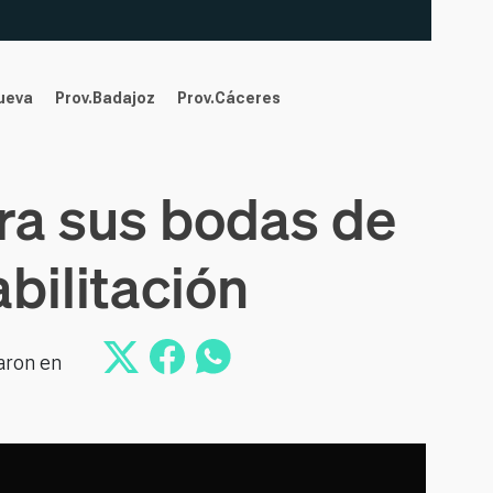
nueva
Prov.Badajoz
Prov.Cáceres
bra sus bodas de
bilitación
ñaron en