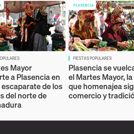
A
PLASENCIA
POPULARES
FIESTAS POPULARES
tes Mayor
Plasencia se vuelc
rte a Plasencia en
el Martes Mayor, la 
n escaparate de los
que homenajea sig
s del norte de
comercio y tradici
madura