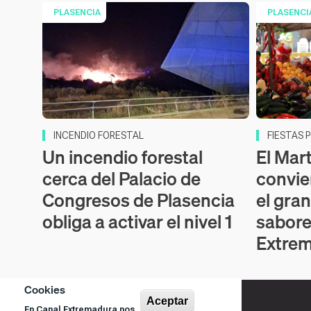
PLASENCIA
PLASENCI
INCENDIO FORESTAL
FIESTAS 
Un incendio forestal
El Mar
cerca del Palacio de
convie
Congresos de Plasencia
el gra
obliga a activar el nivel 1
sabore
Extre
Cookies
Aceptar
En Canal Extremadura nos