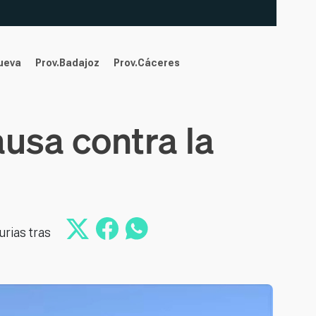
nueva
Prov.Badajoz
Prov.Cáceres
ausa contra la
urias tras