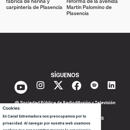
fábrica de harina y
reforma de la avenida
carpintería de Plasencia
Martín Palomino de
Plasencia
SÍGUENOS
@ Sociedad Pública de Radiodifusión y Televisión
Cookies
Extremeña S.A.U.
En Canal Extremadura nos preocupamos por tu
POLITICA DE PRIVACIDAD Y COOKIES
privacidad. Al navegar por nuestra web usamoos
AVISO LEGAL