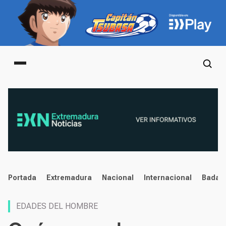
Main menu
noticias
Portada
Extremadura
Nacional
Internacional
Badaj
EDADES DEL HOMBRE