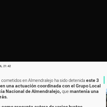
6, 21:42
s cometidos en Almendralejo
ha sido detenida
este 3
, en una actuación coordinada con el Grupo Local
icía Nacional de Almendralejo,
que
mantenía una
rás.
a como presunta autora de varios hurtos