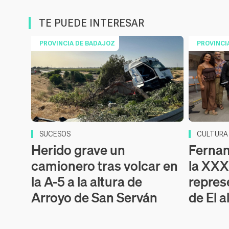
TE PUEDE INTERESAR
PROVINCIA DE BADAJOZ
PROVINCI
SUCESOS
CULTURA
Herido grave un
Fernan
camionero tras volcar en
la XXXI
la A-5 a la altura de
repres
Arroyo de San Serván
de El 