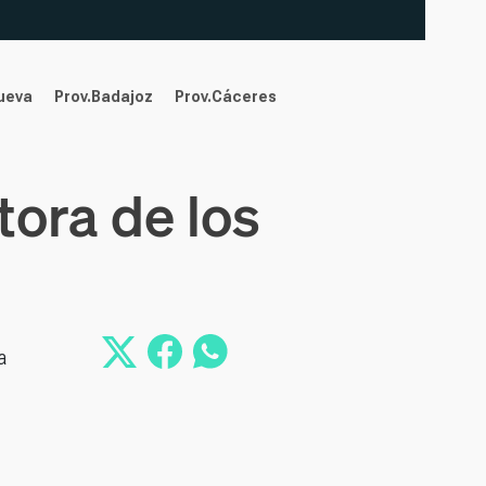
nueva
Prov.Badajoz
Prov.Cáceres
tora de los
a