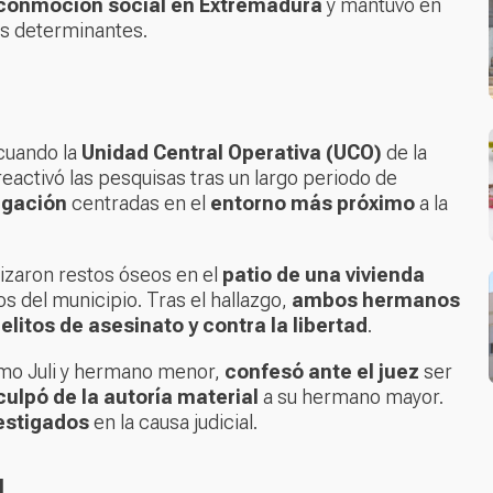
conmoción social en Extremadura
y mantuvo en
dos determinantes.
 cuando la
Unidad Central Operativa (UCO)
de la
reactivó las pesquisas tras un largo periodo de
igación
centradas en el
entorno más próximo
a la
alizaron restos óseos en el
patio de una vivienda
os del municipio. Tras el hallazgo,
ambos hermanos
elitos de asesinato y contra la libertad
.
omo
Juli
y hermano menor,
confesó ante el juez
ser
culpó de la autoría material
a su hermano mayor.
estigados
en la causa judicial.
l