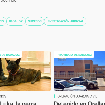
 ocurrido.
CO
BADAJOZ
SUCESOS
INVESTIGACIÓN JUDICIAL
A DE BADAJOZ
PROVINCIA DE BADAJOZ
DIÓS
OPERACIÓN GUARDIA CIVIL
Luka, la perra
Detenido en Orella