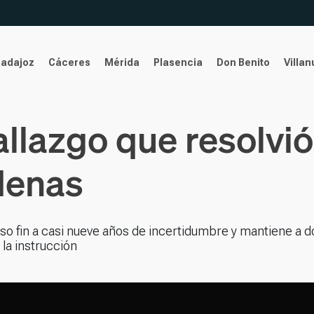
Badajoz
Cáceres
Mérida
Plasencia
Don Benito
Villa
llazgo que resolvió
denas
so fin a casi nueve años de incertidumbre y mantiene a d
la instrucción