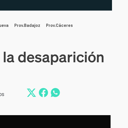
nueva
Prov.Badajoz
Prov.Cáceres
 la desaparición
os