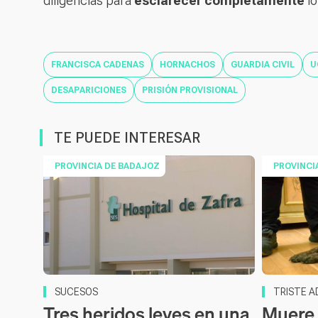
diligencias para
esclarecer completamente
lo
FRANCISCA CADENAS
HORNACHOS
GUARDIA CIVIL
U
DESAPARICIONES
PRISIÓN PROVISIONAL
TE PUEDE INTERESAR
PROVINCIA DE BADAJOZ
PROVINCI
SUCESOS
TRISTE A
Tres heridos leves en una
Muere 