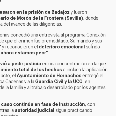
esaron en la prisión de Badajoz
y fueron
ario de Morón de la Frontera (Sevilla)
, donde
ra del avance de las diligencias.
adenas concedió una entrevista al programa
Conexión
de que el crimen fue premeditado. Su marido y sus
”
y reconocieron el
deterioro emocional
sufrido
 ahora estamos peor”
.
ió a pedir justicia
en una concentración en la que
imiento total de los hechos
e incluso la aplicación
 acto, el
Ayuntamiento de Hornachos
entregó el
sca Cadenas y a la
Guardia Civil y la UCO
, en
de la familia y al trabajo desarrollado por los agentes
l
caso continúa en fase de instrucción
, con
ntras la
autoridad judicial
sigue practicando