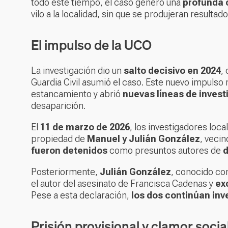
todo este tiempo, el caso generó una
profunda 
vilo a la localidad, sin que se produjeran resulta
El impulso de la UCO
La investigación dio un
salto decisivo en 2024
,
Guardia Civil asumió el caso. Este nuevo impulso 
estancamiento y abrió
nuevas líneas de invest
desaparición.
El
11 de marzo de 2026
, los investigadores loc
propiedad de
Manuel y Julián González
, vecin
fueron detenidos
como presuntos autores de
d
Posteriormente,
Julián González
, conocido c
el autor del asesinato de Francisca Cadenas y
ex
Pese a esta declaración,
los dos continúan inv
Prisión provisional y clamor socia