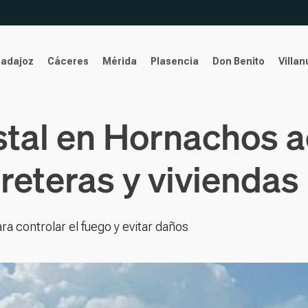
Badajoz
Cáceres
Mérida
Plasencia
Don Benito
Villa
tal en Hornachos act
reteras y viviendas
ra controlar el fuego y evitar daños