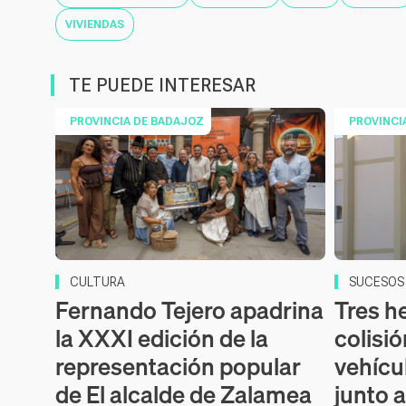
VIVIENDAS
TE PUEDE INTERESAR
PROVINCIA DE BADAJOZ
PROVINCI
CULTURA
SUCESOS
Fernando Tejero apadrina
Tres h
la XXXI edición de la
colisi
representación popular
vehícu
de El alcalde de Zalamea
junto 