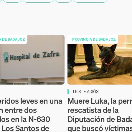
A DE BADAJOZ
PROVINCIA DE BADAJOZ
TRISTE ADIÓS
eridos leves en una
Muere Luka, la per
ón entre dos
rescatista de la
los en la N-630
Diputación de Bad
a Los Santos de
que buscó víctima