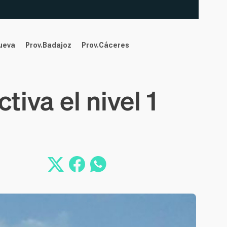
nueva
Prov.Badajoz
Prov.Cáceres
iva el nivel 1