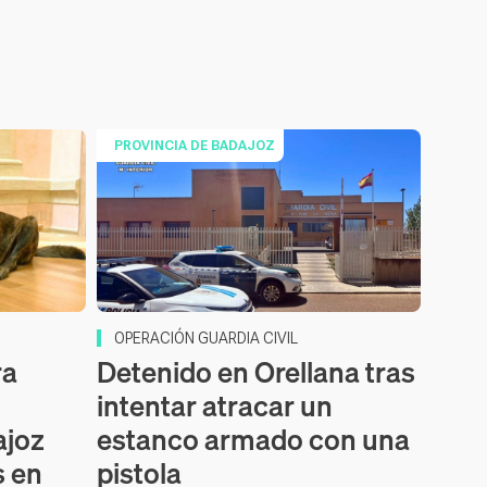
PROVINCIA DE BADAJOZ
OPERACIÓN GUARDIA CIVIL
ra
Detenido en Orellana tras
intentar atracar un
ajoz
estanco armado con una
s en
pistola