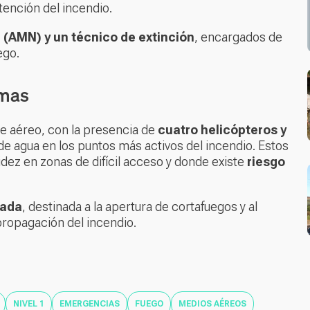
tención del incendio.
 (AMN) y un técnico de extinción
, encargados de
ego.
amas
ue aéreo, con la presencia de
cuatro helicópteros y
de agua en los puntos más activos del incendio. Estos
dez en zonas de difícil acceso y donde existe
riesgo
sada
, destinada a la apertura de cortafuegos y al
 propagación del incendio.
NIVEL 1
EMERGENCIAS
FUEGO
MEDIOS AÉREOS