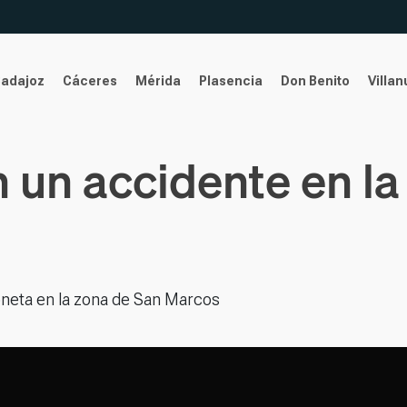
Badajoz
Cáceres
Mérida
Plasencia
Don Benito
Villa
n un accidente en l
goneta en la zona de San Marcos