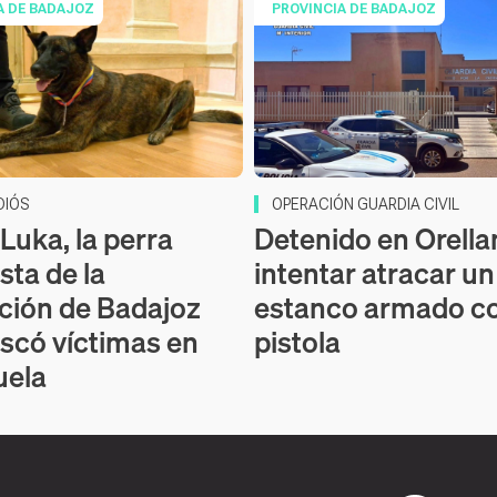
A DE BADAJOZ
PROVINCIA DE BADAJOZ
DIÓS
OPERACIÓN GUARDIA CIVIL
Luka, la perra
Detenido en Orella
sta de la
intentar atracar un
ción de Badajoz
estanco armado c
scó víctimas en
pistola
uela