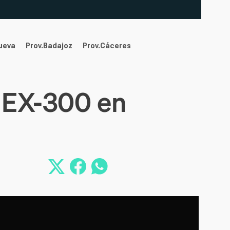
nueva
Prov.Badajoz
Prov.Cáceres
a EX-300 en