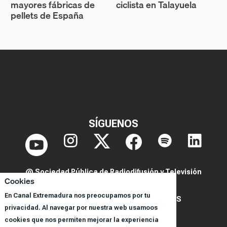
mayores fábricas de
ciclista en Talayuela
pellets de España
SÍGUENOS
@ Sociedad Pública de Radiodifusión y Televisión
Cookies
Extremeña S.A.U.
En Canal Extremadura nos preocupamos por tu
POLITICA DE PRIVACIDAD Y COOKIES
privacidad. Al navegar por nuestra web usamoos
AVISO LEGAL
cookies que nos permiten mejorar la experiencia
CORPORACIÓN