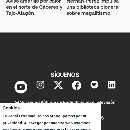
Aviso amarillo por calor
Hernán-Pérez impulsa
en el norte de Cáceres y
una biblioteca pionera
Tajo-Alagón
sobre megalitismo
SÍGUENOS
@ Sociedad Pública de Radiodifusión y Televisión
Cookies
Extremeña S.A.U.
En Canal Extremadura nos preocupamos por tu
POLITICA DE PRIVACIDAD Y COOKIES
privacidad. Al navegar por nuestra web usamoos
AVISO LEGAL