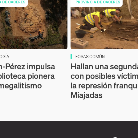
A DE CÁCERES
PROVINCIA DE CÁCERES
OGÍA
FOSAS COMÚN
-Pérez impulsa
Hallan una segund
blioteca pionera
con posibles vícti
megalitismo
la represión franqu
Miajadas