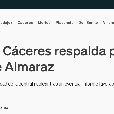
Badajoz
Cáceres
Mérida
Plasencia
Don Benito
Villa
e Cáceres respalda
e Almaraz
dad de la central nuclear tras un eventual informe favorab
maraz