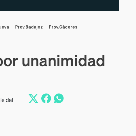
nueva
Prov.Badajoz
Prov.Cáceres
 por unanimidad
le del