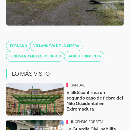
TORNADO
VILLANUEVA DE LA SIERRA
FENÓMENO METEOROLÓGICO
DAÑOS TORMENTA
LO MÁS VISTO
SANIDAD
El SES confirma un
segundo caso de fiebre del
Nilo Occidental en
Extremadura
INCENDIO FORESTAL
La Guardia Civil habilita