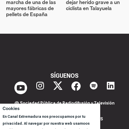
marcha de una de las
dejar herido grave a un
mayores fábricas de
ciclista en Talayuela
pellets de España
SÍGUENOS
@ Sociedad Pública de Radiodifusión y Televisión
Cookies
Extremeña S.A.U.
En Canal Extremadura nos preocupamos por tu
POLITICA DE PRIVACIDAD Y COOKIES
privacidad. Al navegar por nuestra web usamoos
AVISO LEGAL