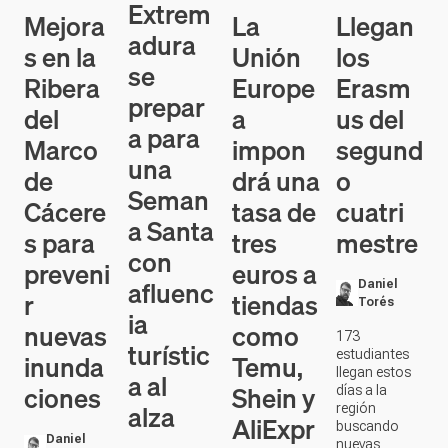
Extrem
Mejora
La
Llegan
adura
s en la
Unión
los
se
Ribera
Europe
Erasm
prepar
del
a
us del
a para
Marco
impon
segund
una
de
drá una
o
Seman
Cácere
tasa de
cuatri
a Santa
s para
tres
mestre
con
preveni
euros a
afluenc
Daniel
r
tiendas
Torés
ia
nuevas
como
173
turístic
estudiantes
inunda
Temu,
llegan estos
a al
ciones
Shein y
días a la
alza
región
AliExpr
buscando
Daniel
nuevas