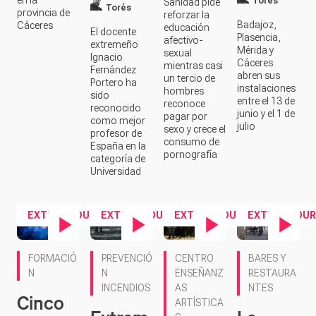
en la
Torés
Sanidad pide
Torés
provincia de
reforzar la
Badajoz,
Cáceres
educación
El docente
Plasencia,
afectivo-
extremeño
Mérida y
sexual
Ignacio
Cáceres
mientras casi
Fernández
abren sus
un tercio de
Portero ha
instalaciones
hombres
sido
entre el 13 de
reconoce
reconocido
junio y el 1 de
pagar por
como mejor
julio
sexo y crece el
profesor de
consumo de
España en la
pornografía
categoría de
Universidad
EXTREMADURA
EXTREMADURA
EXTREMADURA
EXTREMADUR
Contenido en vídeo
Contenido en vídeo
Contenido en vídeo
Contenido en ví
FORMACIÓ
PREVENCIÓ
CENTRO
BARES Y
N
N
ENSEÑANZ
RESTAURA
INCENDIOS
AS
NTES
Cinco
ARTÍSTICA