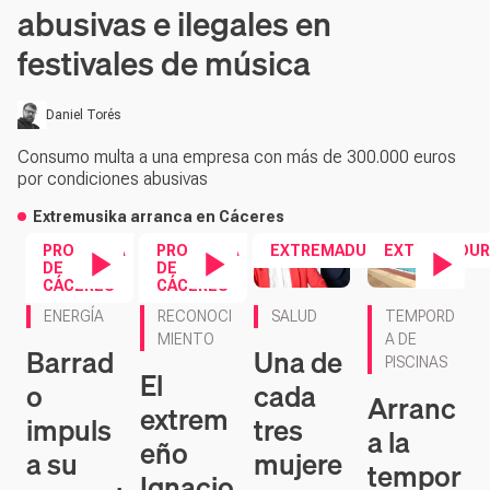
abusivas e ilegales en
festivales de música
Daniel Torés
Consumo multa a una empresa con más de 300.000 euros
por condiciones abusivas
Extremusika arranca en Cáceres
PROVINCIA
PROVINCIA
EXTREMADURA
EXTREMADUR
DE
DE
CÁCERES
CÁCERES
Contenido en vídeo
Contenido en vídeo
Contenido en ví
ENERGÍA
RECONOCI
SALUD
TEMPORD
MIENTO
A DE
Barrad
Una de
PISCINAS
El
o
cada
Arranc
extrem
impuls
tres
a la
eño
a su
mujere
tempor
Ignacio