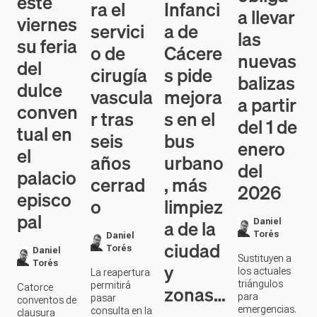
este
ra el
Infanci
a llevar
viernes
servici
a de
las
su feria
o de
Cácere
nuevas
del
cirugía
s pide
balizas
dulce
vascula
mejora
a partir
conven
r tras
s en el
del 1 de
tual en
seis
bus
enero
el
años
urbano
del
palacio
cerrad
, más
2026
episco
o
limpiez
pal
a de la
Daniel
Torés
Daniel
ciudad
Torés
Daniel
Sustituyen a
Torés
y
los actuales
La reapertura
triángulos
permitirá
zonas…
Catorce
para
pasar
conventos de
emergencias.
consulta en la
clausura