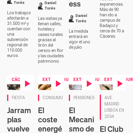
ess
Torés
Daniel
experiencias.
Torés
Más de 90
Los trabajos
han ido a
Daniel
afectarán a
Las visitas ya
campus de
Torés
31.500 m² y
llenan calles,
Badajoz y
cuentan con
hoteles y
cerca de 70 a
La medida
una
casas rurales
Cáceres.
entrará en
subvención
gracias al
vigor el uno
regional de
tirón del
de julio
110.000
cerezo en flor
euros
y las ciudades
patrimonio
CÁCERES
EXTREMADURA
EXTREMADURA
EXTREMADUR
Contenido en vídeo
Contenido en vídeo
Contenido en vídeo
Contenido en ví
FIESTA
CONSUMO
PENSIONES
AVE
MADRID
Jarram
El
El
LISBOA EN
plas
coste
Mecani
2034
vuelve
energé
smo de
El Club