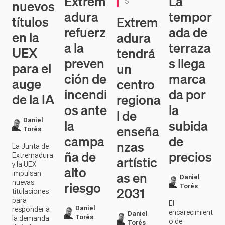
Extrem
La
nuevos
S
adura
tempor
títulos
Extrem
refuerz
ada de
en la
adura
a la
terraza
UEX
tendrá
preven
s llega
para el
un
ción de
marca
auge
centro
incendi
da por
de la IA
regiona
os ante
la
l de
la
subida
Daniel
enseña
Torés
campa
de
nzas
La Junta de
ña de
precios
Extremadura
artístic
y la UEX
alto
as en
impulsan
Daniel
riesgo
nuevas
Torés
2031
titulaciones
para
El
Daniel
responder a
encarecimient
Daniel
Torés
la demanda
o de
Torés