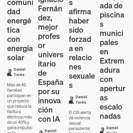
comuni
s
ada de
Fernán
dad
afirma
piscina
dez,
energé
haber
s
mejor
tica
sido
munici
profes
con
forzad
pales
or
energía
a en
en
univers
solar
relacio
Extrem
itario
nes
adura
de
Daniel
sexuale
Torés
con
España
s
apertur
Más de 40
por su
familias
as
participan en
innova
Daniel
un proyecto
Torés
escalo
ción
que reduce la
factura
nadas
El CIS alerta
con IA
eléctrica más
de violencia
de un 40% y
sexual
gana impulso
Daniel
persistente;
Daniel