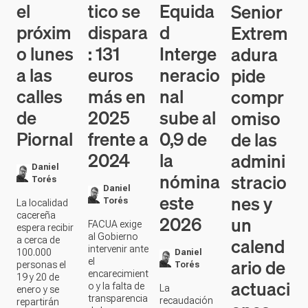
el
tico se
Equida
Senior
próxim
dispara
d
Extrem
o lunes
: 131
Interge
adura
a las
euros
neracio
pide
calles
más en
nal
compr
de
2025
sube al
omiso
Piornal
frente a
0,9 de
de las
2024
la
admini
Daniel
nómina
stracio
Torés
Daniel
este
nes y
Torés
La localidad
cacereña
2026
un
FACUA exige
espera recibir
al Gobierno
calend
a cerca de
intervenir ante
100.000
Daniel
ario de
el
personas el
Torés
encarecimient
19 y 20 de
actuaci
o y la falta de
La
enero y se
transparencia
recaudación
repartirán