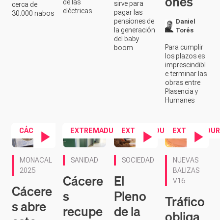
ones
de las
sirve para
cerca de
eléctricas
pagar las
30.000 nabos
pensiones de
Daniel
la generación
Torés
del baby
Para cumplir
boom
los plazos es
imprescindibl
e terminar las
obras entre
Plasencia y
Humanes
CÁCERES
EXTREMADURA
EXTREMADURA
EXTREMADUR
Contenido en vídeo
Contenido en vídeo
Contenido en ví
MONACAL
SANIDAD
SOCIEDAD
NUEVAS
2025
BALIZAS
Cácere
El
V16
Cácere
s
Pleno
Tráfico
s abre
recupe
de la
obliga