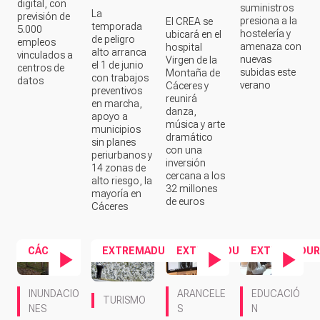
digital, con
suministros
La
previsión de
presiona a la
El CREA se
temporada
5.000
hostelería y
ubicará en el
de peligro
empleos
amenaza con
hospital
alto arranca
vinculados a
nuevas
Virgen de la
el 1 de junio
centros de
subidas este
Montaña de
con trabajos
datos
verano
Cáceres y
preventivos
reunirá
en marcha,
danza,
apoyo a
música y arte
municipios
dramático
sin planes
con una
periurbanos y
inversión
14 zonas de
cercana a los
alto riesgo, la
32 millones
mayoría en
de euros
Cáceres
CÁCERES
EXTREMADURA
EXTREMADURA
EXTREMADUR
Contenido en vídeo
Contenido en vídeo
Contenido en ví
INUNDACIO
ARANCELE
EDUCACIÓ
TURISMO
NES
S
N