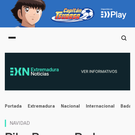
Main menu
noticias
Portada
Extremadura
Nacional
Internacional
Badaj
NAVIDAD