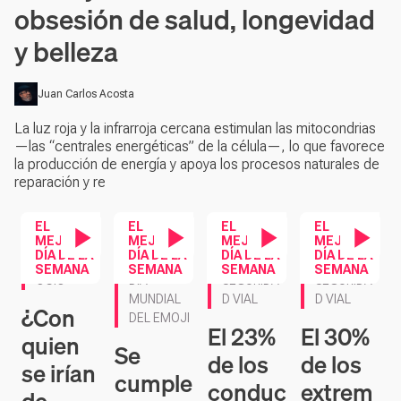
obsesión de salud, longevidad
y belleza
Juan Carlos Acosta
La luz roja y la infrarroja cercana estimulan las mitocondrias
—las “centrales energéticas” de la célula—, lo que favorece
la producción de energía y apoya los procesos naturales de
reparación y re
EL
EL
EL
EL
MEJOR
MEJOR
MEJOR
MEJOR
DÍA DE LA
DÍA DE LA
DÍA DE LA
DÍA DE LA
Contenido en ví
Contenido en vídeo
Contenido en vídeo
Contenido en vídeo
SEMANA
SEMANA
SEMANA
SEMANA
SEGURIDA
OCIO
SEGURIDA
DIA
D VIAL
D VIAL
MUNDIAL
¿Con
DEL EMOJI
El 30%
El 23%
quien
Se
de los
de los
se irían
cumple
extrem
conduc