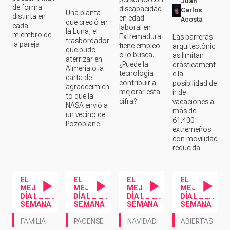
Juan
de forma
discapacidad
Carlos
Una planta
distinta en
en edad
Acosta
que creció en
cada
laboral en
la Luna, el
miembro de
Extremadura
Las barreras
trasbordador
la pareja
tiene empleo
arquitectónic
que pudo
o lo busca.
as limitan
aterrizar en
¿Puede la
drásticament
Almería o la
tecnología
e la
carta de
contribuir a
posibilidad de
agradecimien
mejorar esta
ir de
to que la
cifra?
vacaciones a
NASA envió a
más de
un vecino de
61.400
Pozoblanc
extremeños
con movilidad
reducida
EL
EL
EL
EL
MEJOR
MEJOR
MEJOR
MEJOR
DÍA DE LA
DÍA DE LA
DÍA DE LA
DÍA DE LA
Contenido en vídeo
Contenido en ví
Contenido en vídeo
Contenido en vídeo
SEMANA
SEMANA
SEMANA
SEMANA
LOTERÍA
AGUAS
MAGIA
LEY Y
NAVIDAD
ABIERTAS
PACENSE
FAMILIA