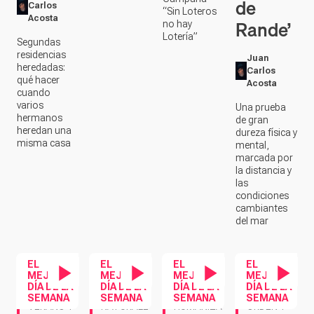
de
Carlos
“Sin Loteros
Acosta
Rande’
no hay
Lotería”
Segundas
residencias
Juan
heredadas:
Carlos
qué hacer
Acosta
cuando
varios
Una prueba
hermanos
de gran
heredan una
dureza física y
misma casa
mental,
marcada por
la distancia y
las
condiciones
cambiantes
del mar
EL
EL
EL
EL
MEJOR
MEJOR
MEJOR
MEJOR
DÍA DE LA
DÍA DE LA
DÍA DE LA
DÍA DE LA
Contenido en vídeo
Contenido en vídeo
Contenido en ví
Contenido en vídeo
SEMANA
SEMANA
SEMANA
SEMANA
NATURALE
HUMANIZA
ORDEN Y
VERANO Y