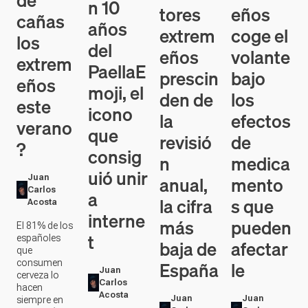
de
n 10
eños
tores
cañas
años
coge el
extrem
los
del
volante
eños
extrem
PaellaE
bajo
prescin
eños
moji, el
los
den de
este
icono
efectos
la
verano
que
de
revisió
?
consig
medica
n
uió unir
mento
anual,
Juan
Carlos
a
s que
la cifra
Acosta
interne
pueden
más
El 81% de los
t
españoles
afectar
baja de
que
le
España
consumen
Juan
cerveza lo
Carlos
hacen
Acosta
Juan
Juan
siempre en