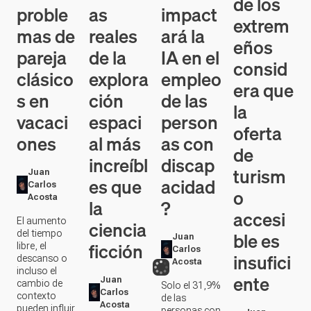
de los
as
proble
impact
extrem
reales
mas de
ará la
eños
de la
pareja
IA en el
consid
explora
clásico
empleo
era que
ción
s en
de las
la
espaci
vacaci
person
oferta
al más
ones
as con
de
increíbl
discap
turism
Juan
es que
acidad
Carlos
o
Acosta
la
?
accesi
El aumento
ciencia
ble es
del tiempo
Juan
ficción
libre, el
Carlos
insufici
descanso o
Acosta
incluso el
ente
Juan
cambio de
Solo el 31,9%
Carlos
contexto
de las
Acosta
pueden influir
personas con