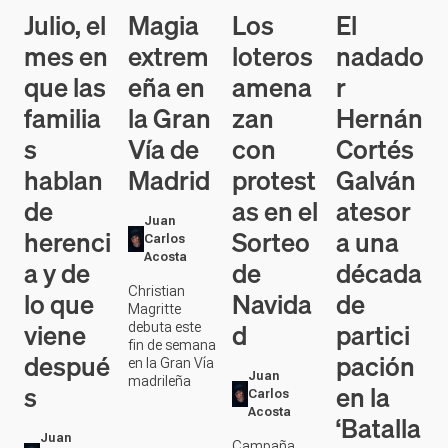
Los
El
Magia
Julio, el
loteros
nadado
extrem
mes en
amena
r
eña en
que las
zan
Hernán
la Gran
familia
con
Cortés
Vía de
s
protest
Galván
Madrid
hablan
as en el
atesor
de
Juan
Sorteo
a una
herenci
Carlos
Acosta
de
década
a y de
Christian
Navida
de
lo que
Magritte
d
partici
viene
debuta este
fin de semana
pación
despué
en la Gran Vía
Juan
madrileña
en la
s
Carlos
Acosta
‘Batalla
Juan
Campaña