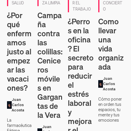
ZA LIMPIA
R EL
CONCIERT
SALUD
TRABAJO
O
Campa
¿Por
¿Perro
Como
ña
qué
s en la
llevar
contra
enferm
oficina
una
las
amos
? El
vida
colillas:
justo al
secreto
organiz
Cenice
empez
para
ada
ros
ar las
reducir
móvile
vacaci
Juan
el
s en
Carlos
ones?
Acosta
estrés
Gargan
Cómo poner
laboral
Juan
tas de
en orden tus
Carlos
y
espacios, tu
Acosta
la Vera
mente y tus
mejora
emociones
La
farmacéutica
r el
Juan
Fátima