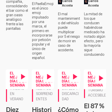
Carlos
Carlos
compañía,
El PaellaEmoji
Acosta
Acosta
consolidando
es el único
el bar como el
emoji
La mitad de
El mal
gran oasis
impulsado
los que
mantenimient
analógico
por una
conducen
o del vehículo
frente a las
marca, el
habiéndose
puede
pantallas
primero en
medicado ha
multiplicar
incorporarse
notado algún
por 5 el riesgo
por petición
efecto, pero
de morir en
popular y el
la mayoría
caso de
único de
sigue
accidente.
origen
conduciendo
español.
EL
EL
EL
EL
MEJOR
MEJOR
MEJOR
MEJOR
DÍA DE LA
DÍA DE LA
DÍA DE LA
DÍA DE LA
Contenido en vídeo
Contenido en vídeo
Contenido en vídeo
SEMANA
SEMANA
SEMANA
SEMANA
Contenido en ví
RELATOS
PAREJAS
EMPLEO Y
TURISMO
SORPREND
EN
DISCAPACI
ACCESIBLE
ENTES
VERANO
DAD
El 87 %
Histori
Diez
¿Cómo