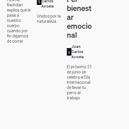
Carlos
bienest
Rachdan
Acosta
explica qué le
ar
pasa a
Unidos por la
nuestro
naturaleza.
emocio
cuerpo
cuando por
nal
fin dejamos
de correr
Juan
Carlos
Acosta
El próximo 21
de junio se
celebra el Día
Internacional
de llevar tu
perro al
trabajo
Cargar más