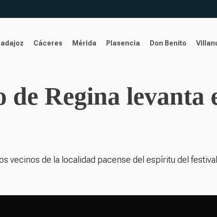
Badajoz
Cáceres
Mérida
Plasencia
Don Benito
Villa
de Regina levanta el
s vecinos de la localidad pacense del espíritu del festiva