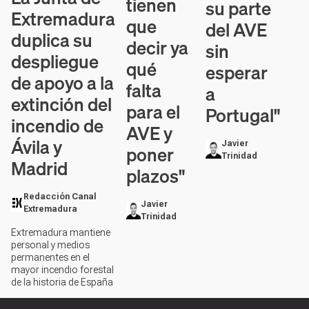
tienen
su parte
Extremadura
que
del AVE
duplica su
decir ya
sin
despliegue
qué
esperar
de apoyo a la
falta
a
extinción del
para el
Portugal"
incendio de
AVE y
Ávila y
Javier
poner
Trinidad
Madrid
plazos"
Redacción Canal
Javier
Extremadura
Trinidad
Extremadura mantiene
personal y medios
permanentes en el
mayor incendio forestal
de la historia de España