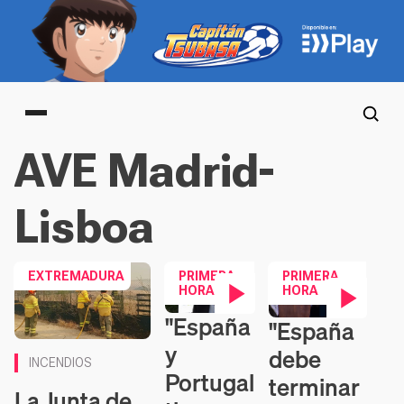
Main menu
AVE Madrid-
Lisboa
EXTREMADURA
PRIMERA
PRIMERA
HORA
HORA
"España
"España
Contenido en vídeo
Contenido en vídeo
y
debe
INCENDIOS
Portugal
terminar
La Junta de