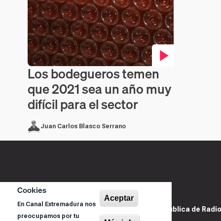
Los bodegueros temen
Contenido en vídeo
que 2021 sea un año muy
difícil para el sector
Juan Carlos Blasco Serrano
Cookies
Aceptar
En Canal Extremadura nos
@ Sociedad Pública de Radiod
preocupamos por tu
S.A.U.