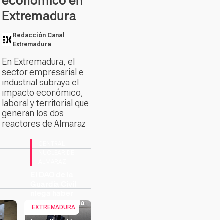
económico en
Extremadura
Redacción Canal
Extremadura
En Extremadura, el
sector empresarial e
industrial subraya el
impacto económico,
laboral y territorial que
generan los dos
reactores de Almaraz
CENTRAL
NUCLEAR DE
ALMARAZ
El DAO de la
Guardia Civil
niega haber
presionado a la
EXTREMADURA
UCO en la