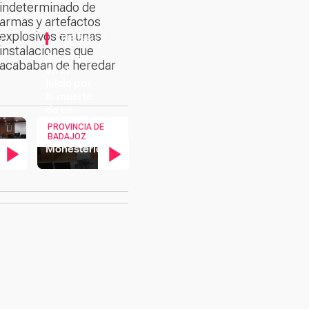
indeterminado de
armas y artefactos
explosivos en unas
S
TRIBUNALES
instalaciones que
o
Acuerdo
acababan de heredar
en el
juicio por
la muerte
de un
cazador
ídeo
Contenido en vídeo
Contenido en vídeo
PROVINCIA DE
en
BADAJOZ
Monesterio