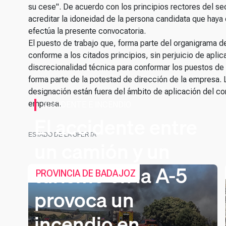
su cese". De acuerdo con los principios rectores del sec
acreditar la idoneidad de la persona candidata que hay
efectúa la presente convocatoria.
El puesto de trabajo que, forma parte del organigrama d
conforme a los citados principios, sin perjuicio de aplic
discrecionalidad técnica para conformar los puestos d
forma parte de la potestad de dirección de la empresa. 
designación están fuera del ámbito de aplicación del co
empresa.
ACCIDENTE E INCENDIO
El accidente entre
ESTADO DE LA OFERTA
un camión y un
turismo en la A-5
PROVINCIA DE BADAJOZ
provoca un
incendio en