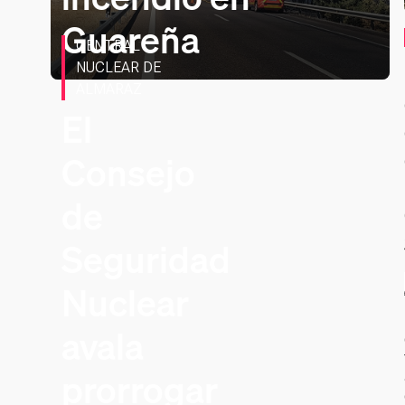
Guareña
CENTRAL
NUCLEAR DE
ALMARAZ
El
Consejo
de
Seguridad
Nuclear
avala
prorrogar