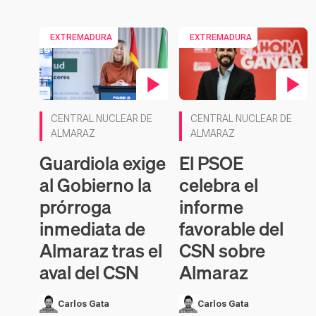
EXTREMADURA
EXTREMADURA
Contenido en vídeo
Contenido en vídeo
CENTRAL NUCLEAR DE
CENTRAL NUCLEAR DE
ALMARAZ
ALMARAZ
Guardiola exige
El PSOE
al Gobierno la
celebra el
prórroga
informe
inmediata de
favorable del
Almaraz tras el
CSN sobre
aval del CSN
Almaraz
Carlos Gata
Carlos Gata