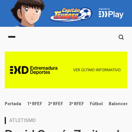
Main menu
deportes
Portada
1ª RFEF
2ª RFEF
3ª RFEF
Fútbol
Baloncest
ATLETISMO