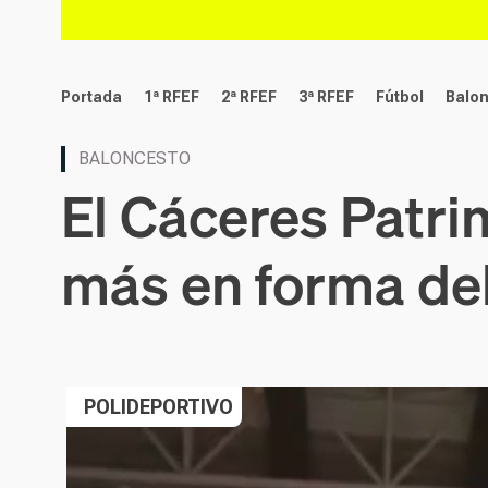
deportes
Portada
1ª RFEF
2ª RFEF
3ª RFEF
Fútbol
Balo
BALONCESTO
El Cáceres Patri
más en forma de
POLIDEPORTIVO