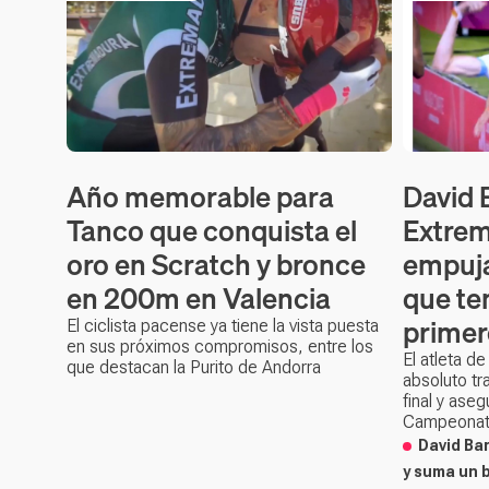
Año memorable para
David 
Tanco que conquista el
Extrem
oro en Scratch y bronce
empuja
en 200m en Valencia
que te
primer
El ciclista pacense ya tiene la vista puesta
en sus próximos compromisos, entre los
El atleta de
que destacan la Purito de Andorra
absoluto tr
final y ase
Campeonat
David Bar
y suma un 