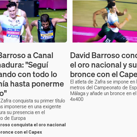
Barroso a Canal
David Barroso con
adura: "Seguí
el oro nacional y 
ndo con todo lo
bronce con el Cap
nía hasta ponerme
El atleta de Zafra se impone en
metros del Campeonato de Esp
o"
Málaga y añade un bronce en el
4x400
 Zafra conquista su primer título
as imponerse en una exigente
gura su presencia en el
o de Europa
roso conquista el oro nacional
bronce con el Capex