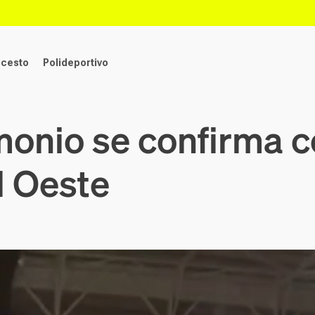
ncesto
Polideportivo
monio se confirma 
l Oeste