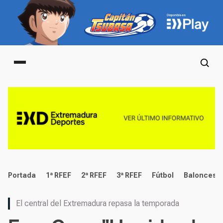
Main menu
deportes
Portada
1ª RFEF
2ª RFEF
3ª RFEF
Fútbol
Baloncest
El central del Extremadura repasa la temporada