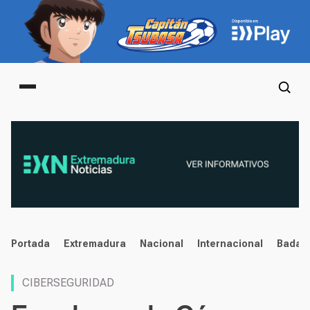
Main menu
noticias
Portada
Extremadura
Nacional
Internacional
Badaj
CIBERSEGURIDAD