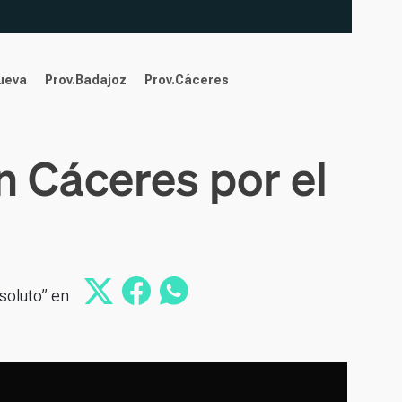
nueva
Prov.Badajoz
Prov.Cáceres
n Cáceres por el
soluto” en