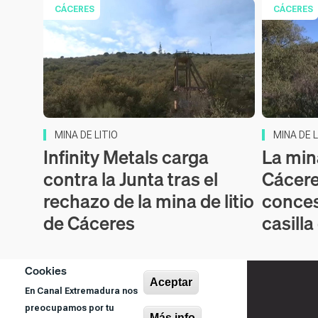
CÁCERES
CÁCERES
MINA DE LITIO
MINA DE L
Infinity Metals carga
La mina
contra la Junta tras el
Cácere
rechazo de la mina de litio
conces
de Cáceres
casilla
Cookies
Aceptar
En Canal Extremadura nos
preocupamos por tu
Más info