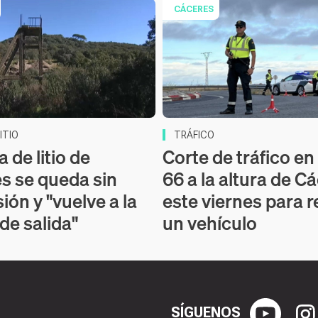
CÁCERES
ITIO
TRÁFICO
 de litio de
Corte de tráfico en 
s se queda sin
66 a la altura de C
ión y "vuelve a la
este viernes para r
 de salida"
un vehículo
SÍGUENOS