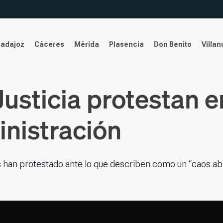
Badajoz
Cáceres
Mérida
Plasencia
Don Benito
Villa
Justicia protestan e
inistración
s han protestado ante lo que describen como un “caos ab