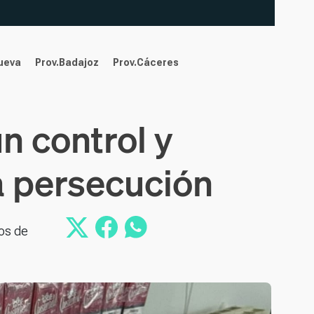
nueva
Prov.Badajoz
Prov.Cáceres
n control y
la persecución
os de