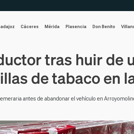
Badajoz
Cáceres
Mérida
Plasencia
Don Benito
Villa
uctor tras huir de u
illas de tabaco en 
 temeraria antes de abandonar el vehículo en Arroyomolin