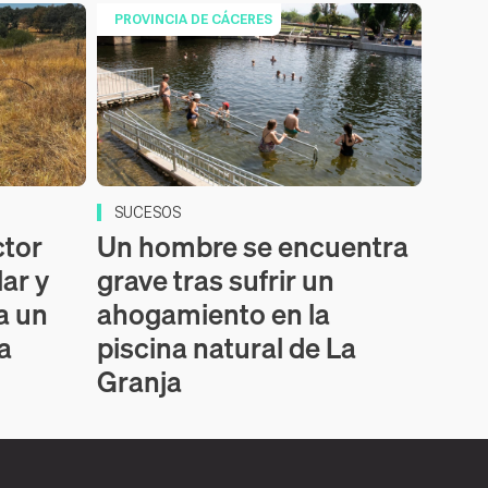
PROVINCIA DE CÁCERES
SUCESOS
ctor
Un hombre se encuentra
lar y
grave tras sufrir un
a un
ahogamiento en la
la
piscina natural de La
Granja