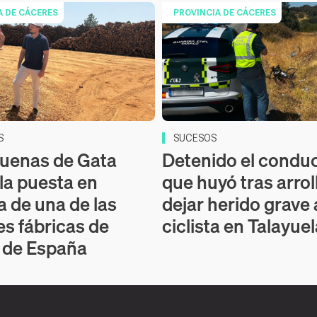
A DE CÁCERES
PROVINCIA DE CÁCERES
S
SUCESOS
buenas de Gata
Detenido el condu
 la puesta en
que huyó tras arrol
 de una de las
dejar herido grave 
s fábricas de
ciclista en Talayue
s de España