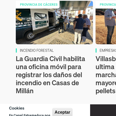
PROVINCIA DE CÁCERES
PROVINCI
INCENDIO FORESTAL
EMPRESA
La Guardia Civil habilita
Villas
una oficina móvil para
ultima
registrar los daños del
marcha
incendio en Casas de
mayore
Millán
pellet
Cookies
Aceptar
En Canal Extremadura nos