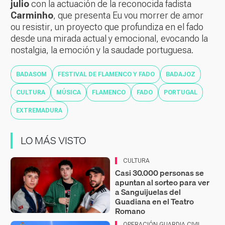
julio
con la actuación de la reconocida fadista
Carminho
, que presenta
Eu vou morrer de amor
ou resistir
, un proyecto que profundiza en el fado
desde una mirada actual y emocional, evocando la
nostalgia, la emoción y la saudade portuguesa.
BADASOM
FESTIVAL DE FLAMENCO Y FADO
BADAJOZ
CULTURA
MÚSICA
FLAMENCO
FADO
PORTUGAL
EXTREMADURA
LO MÁS VISTO
CULTURA
Casi 30.000 personas se
apuntan al sorteo para ver
a Sanguijuelas del
Guadiana en el Teatro
Romano
OPERACIÓN GUARDIA CIVIL