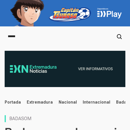
Main menu
noticias
Portada
Extremadura
Nacional
Internacional
Badaj
BADASOM