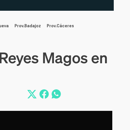
nueva
Prov.Badajoz
Prov.Cáceres
s Reyes Magos en