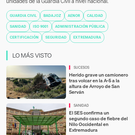
unidades de la Guardia Civil a nivel nacional.
GUARDIA CIVIL
BADAJOZ
AENOR
CALIDAD
SANIDAD
ISO 9001
ADMINISTRACIÓN PÚBLICA
CERTIFICACIÓN
SEGURIDAD
EXTREMADURA
LO MÁS VISTO
SUCESOS
Herido grave un camionero
tras volcar en la A-5 a la
altura de Arroyo de San
Serván
SANIDAD
El SES confirma un
segundo caso de fiebre del
Nilo Occidental en
Extremadura