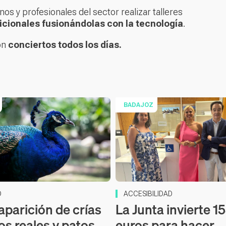
s y profesionales del sector realizar talleres
icionales fusionándolas con la tecnología
.
on
conciertos todos los días.
BADAJOZ
D
ACCESIBILIDAD
aparición de crías
La Junta invierte 1
os reales y patos
euros para hacer