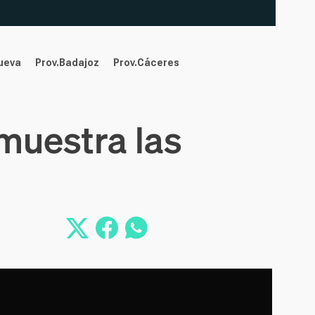
nueva
Prov.Badajoz
Prov.Cáceres
 muestra las