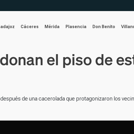
Badajoz
Cáceres
Mérida
Plasencia
Don Benito
Villa
onan el piso de es
después de una cacerolada que protagonizaron los veci