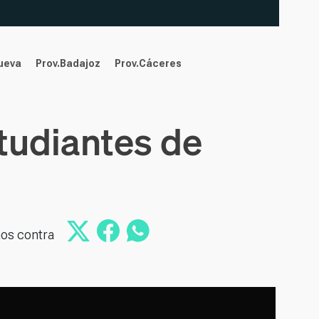
nueva
Prov.Badajoz
Prov.Cáceres
tudiantes de
nos contra