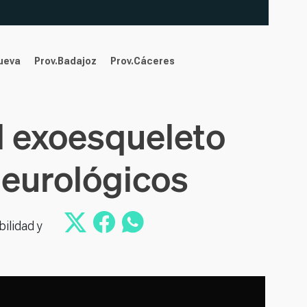
nueva
Prov.Badajoz
Prov.Cáceres
l exoesqueleto
neurológicos
bilidad y