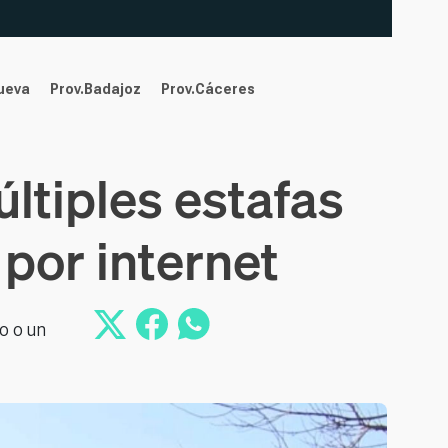
nueva
Prov.Badajoz
Prov.Cáceres
ltiples estafas
por internet
ro o un