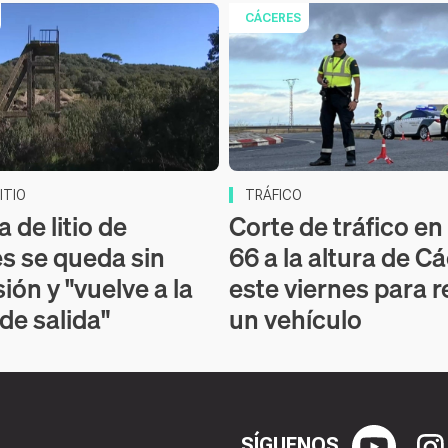
CÁCERES
ITIO
TRÁFICO
 de litio de
Corte de tráfico en 
s se queda sin
66 a la altura de C
ión y "vuelve a la
este viernes para r
 de salida"
un vehículo
SÍGUENOS