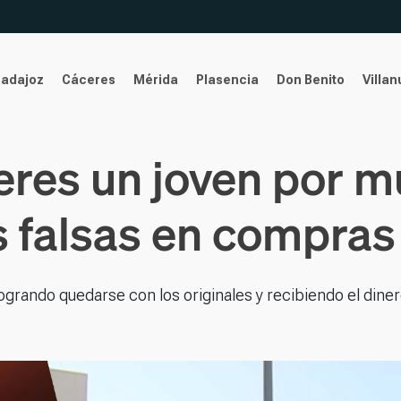
Badajoz
Cáceres
Mérida
Plasencia
Don Benito
Villa
res un joven por mú
 falsas en compras 
 logrando quedarse con los originales y recibiendo el dine